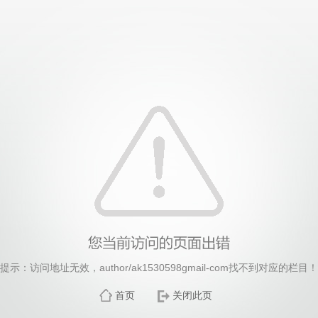
热博RB88·(中国区)官方网站
提示：访问地址无效，author/ak1530598gmail-com找不到对应的栏目！
首页
关闭此页