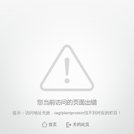
热博RB88·(中国区)官方网站
提示：访问地址无效，tag/plantprotein找不到对应的栏目！
首页
关闭此页