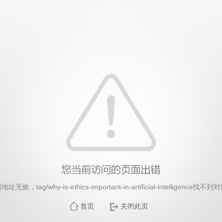
热博RB88·(中国区)官方网站
效，tag/why-is-ethics-important-in-artificial-intelligence
首页
关闭此页