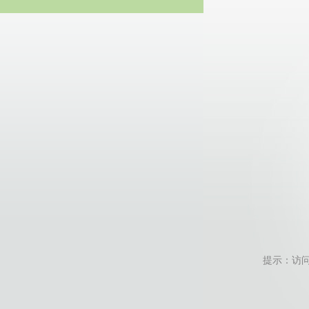
提示：访问地址无